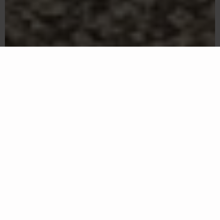
SUMMER STORIES
SHOP DRESSES
1
2
3
4
5
6
SEARCH PRODUCTS