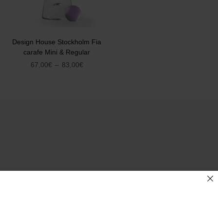
Design House Stockholm Fia
carafe Mini & Regular
67,00
€
–
83,00
€
COMPANY
About us 1.4.U