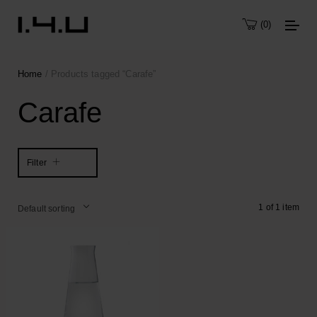
0
Home
/ Products tagged “Carafe”
Carafe
Filter
1 of 1 item
Default sorting