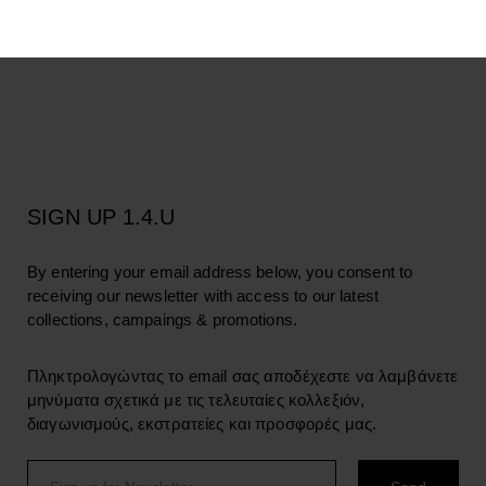
LANGUAGE
SIGN UP 1.4.U
By entering your email address below, you consent to
receiving our newsletter with access to our latest
collections, campaings & promotions.
Πληκτρολογώντας το email σας αποδέχεστε να λαμβάνετε
μηνύματα σχετικά με τις τελευταίες κολλεξιόν,
διαγωνισμούς, εκστρατείες και προσφορές μας.