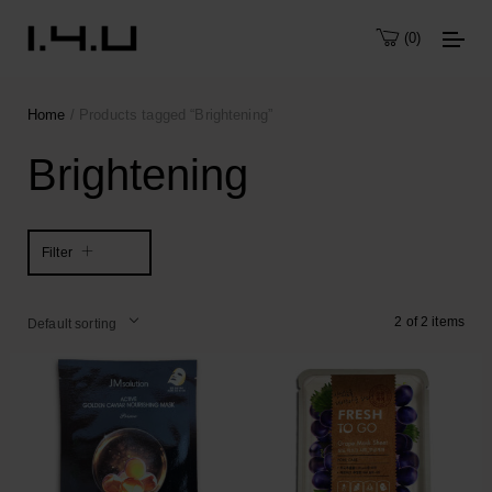
0
Home
/ Products tagged “Brightening”
Brightening
Filter
2 of 2 items
Default sorting