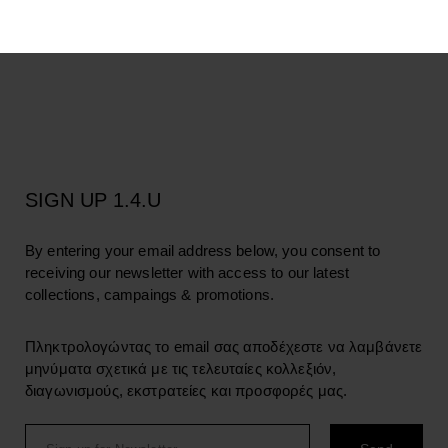
LANGUAGE
SIGN UP 1.4.U
By entering your email address below, you consent to
receiving our newsletter with access to our latest
collections, campaings & promotions.
Πληκτρολογώντας το email σας αποδέχεστε να λαμβάνετε
μηνύματα σχετικά με τις τελευταίες κολλεξιόν,
διαγωνισμούς, εκστρατείες και προσφορές μας.