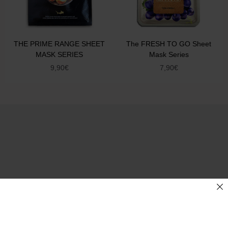
THE PRIME RANGE SHEET
The FRESH TO GO Sheet
MASK SERIES
Mask Series
9,90
€
7,90
€
COMPANY
About us 1.4.U