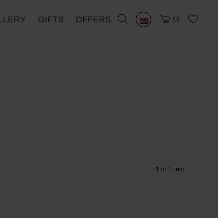
LLERY
GIFTS
OFFERS
0
1 of 1 item