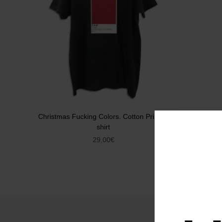
Christmas Fucking Colors. Cotton Print T-
shirt
29,00
€