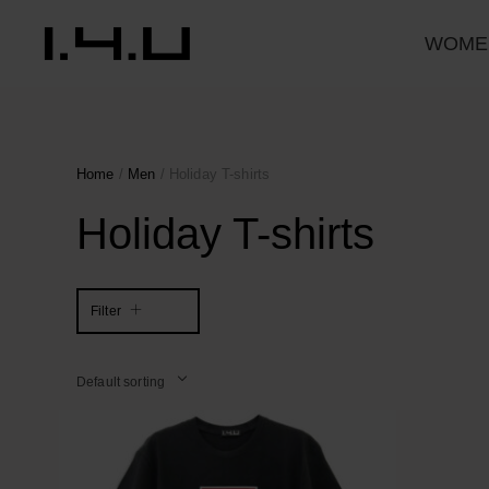
WOME
Home
/
Men
/ Holiday T-shirts
Holiday T-shirts
Filter
Default sorting