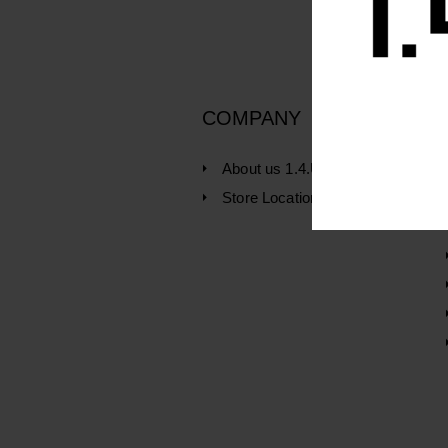
COMPANY
About us 1.4.U
Store Location