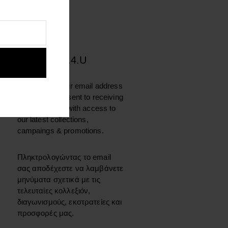
SIGN UP 1.4.U
By entering your email address
below, you consent to receiving
our newsletter with access to
our latest collections,
campaings & promotions.
Πληκτρολογώντας το email
σας αποδέχεστε να λαμβάνετε
μηνύματα σχετικά με τις
τελευταίες κολλεξιόν,
διαγωνισμούς, εκστρατείες και
προσφορές μας.