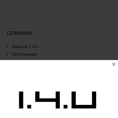
COMPANY
About us 1.4.U
Store Location
CUSTOMER SERVICE
Contact us
FAQ
Privacy & Policy