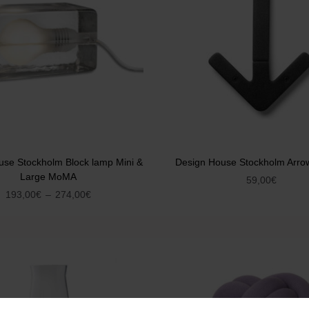
use Stockholm Block lamp Mini &
Design House Stockholm Arro
Large MoMA
59,00
€
193,00
€
–
274,00
€