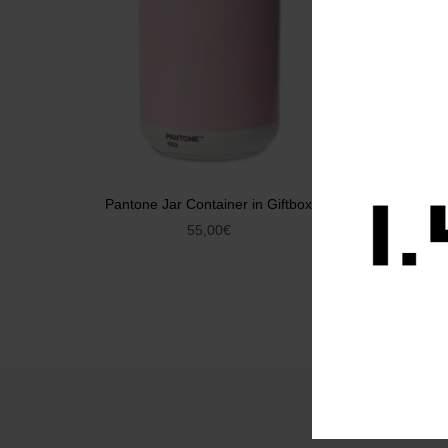
Pantone Jar Container in Giftbox
Design Ho
55,00
€