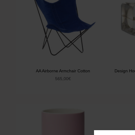
AA Airborne Armchair Cotton
Design Ho
565,00
€