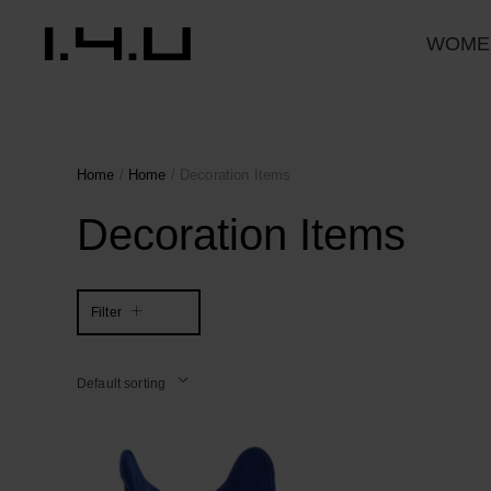
WOME
Home
/
Home
/ Decoration Items
Decoration Items
Filter
Default sorting