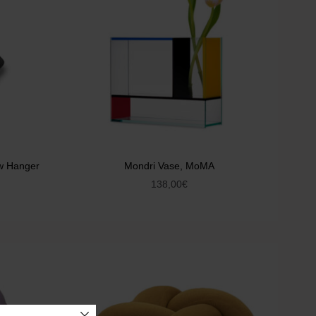
w Hanger
Mondri Vase, MoMA
138,00
€