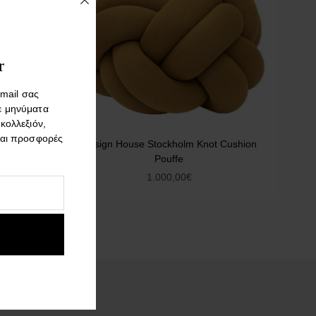
r
mail σας
ε μηνύματα
 κολλεξιόν,
και προσφορές
 Cushion
Design House Stockholm Knot Cushion
Pouffe
1.000,00
€