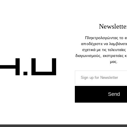
Newslette
Πληκτρολογώντας το e
αποδέχεστε να λαμβάνετ
σχετικά με τις τελευταίες
διαγωνισμούς, εκστρατείες 
use Stockholm Fia carafe Mini &
Design House Stockholm Knot
μας.
Regular
148,00
€
67,00
€
–
83,00
€