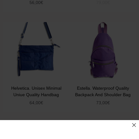
56,00
€
79,00
€
Helvetica. Unisex Minimal
Estella. Waterproof Quality
Uniue Quality Handbag
Backpack And Shoulder Bag
64,00
€
73,00
€