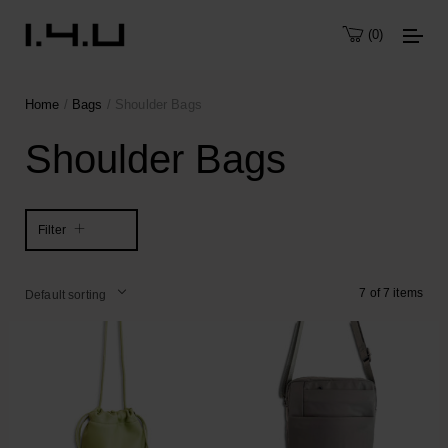
0
Home
/
Bags
/ Shoulder Bags
Shoulder Bags
Filter
7 of 7 items
Default sorting