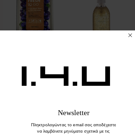
The FRESH TO GO Sheet
Culti Hand & Body Soap
Mask Series
ARAMARA 250ml – 500ml
7,90
€
27,00
€
–
38,00
€
Newsletter
Πληκτρολογώντας το email σας αποδέχεστε
να λαμβάνετε μηνύματα σχετικά με τις