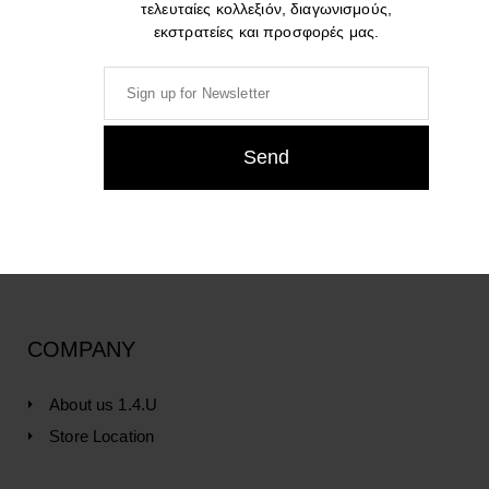
τελευταίες κολλεξιόν, διαγωνισμούς,
εκστρατείες και προσφορές μας.
Culti Hand & Body Soap
Culti Hand & Body Soap
TESSUTO 250ml – 500ml
PEPE RARO 250ml – 500ml
27,00
€
–
38,00
€
27,00
€
–
38,00
€
COMPANY
About us 1.4.U
Store Location