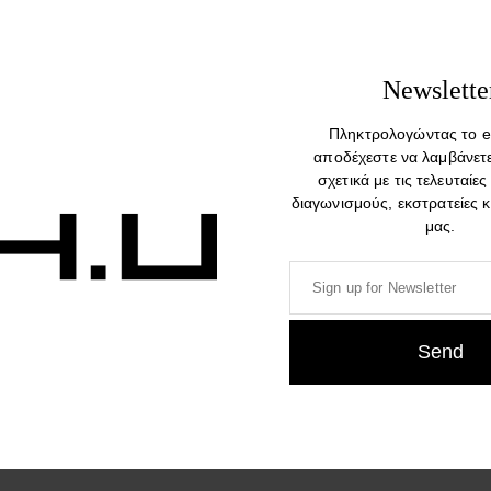
Newslette
Πληκτρολογώντας το e
αποδέχεστε να λαμβάνετ
σχετικά με τις τελευταίες
d & Body Soap TESSUTO 250ml –
Culti Hand & Body Soap PE
διαγωνισμούς, εκστρατείες 
500ml
250ml – 500ml
μας.
27,00
€
–
38,00
€
27,00
€
–
38,00
€