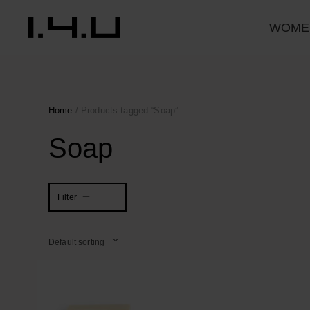
WOME
Home
/ Products tagged “Soap”
Soap
Filter
Default sorting