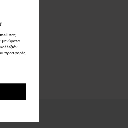
r
mail σας
ε μηνύματα
 κολλεξιόν,
PE RARO
και προσφορές