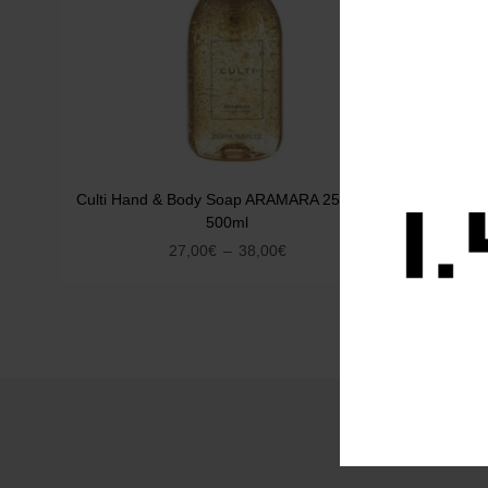
Culti Hand & Body Soap ARAMARA 250ml –
Culti Han
500ml
27,00
€
–
38,00
€