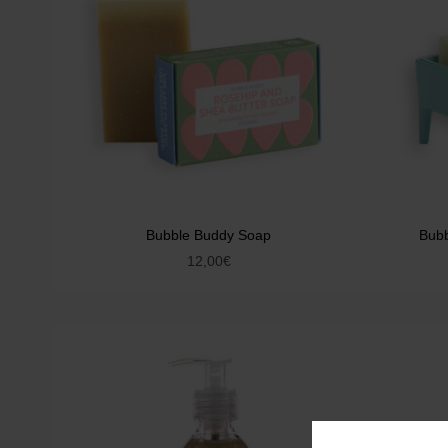
Bubble Buddy Soap
Bubb
12,00
€