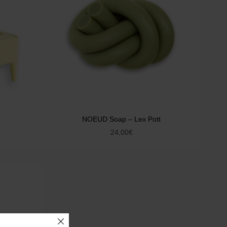
NOEUD Soap – Lex Pott
24,00
€