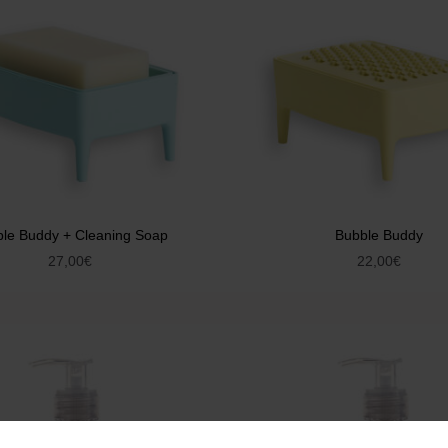
le Buddy + Cleaning Soap
Bubble Buddy
27,00
€
22,00
€