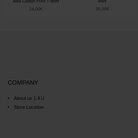
kids Cotton Print T-shirt
shirt
24,00
€
35,00
€
COMPANY
About us 1.4.U
Store Location