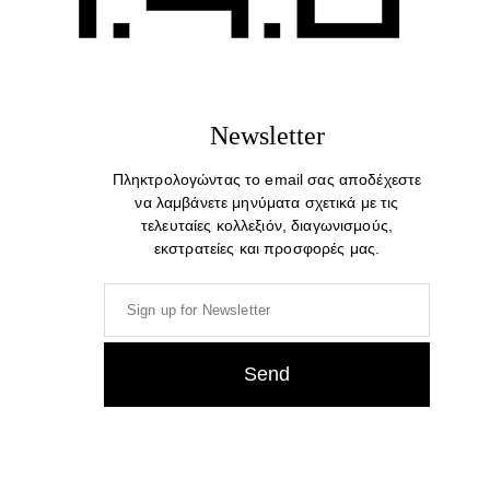
Newsletter
Πληκτρολογώντας το email σας αποδέχεστε
να λαμβάνετε μηνύματα σχετικά με τις
τελευταίες κολλεξιόν, διαγωνισμούς,
εκστρατείες και προσφορές μας.
Revolution. Unisex kids
Fresh Start. Unisex kids
Cotton Print T-shirt
Cotton Print T-shirt
39,00
€
25,00
€