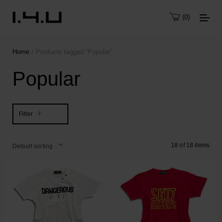
0
Home
/ Products tagged “Popular”
Popular
Filter
18 of 18 items
Default sorting