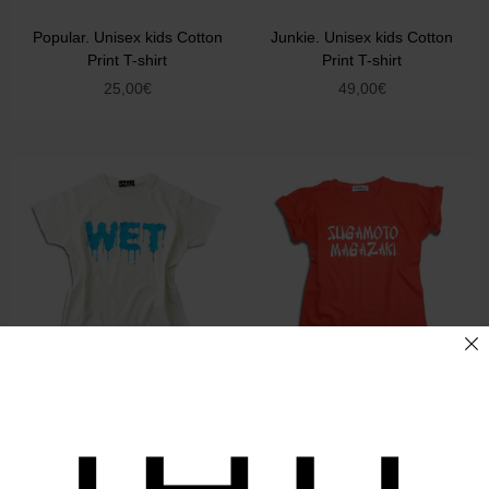
Popular. Unisex kids Cotton
Junkie. Unisex kids Cotton
Print T-shirt
Print T-shirt
25,00
€
49,00
€
Wet. Unisex kids Cotton
Sugamoto Magazaki. Unisex
Print T-shirt
kids Cotton Print T-shirt
29,00
€
25,00
€